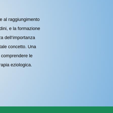
s
ile al raggiungimento
adini, e la formazione
za dell’importanza
 tale concetto. Una
di comprendere le
apia eziologica.