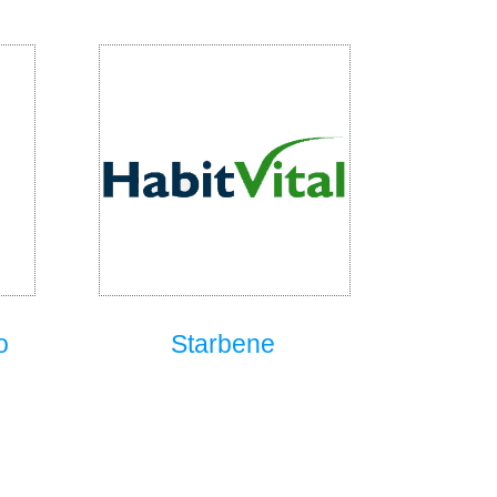
o
Starbene