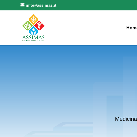
info@assimas.it
Hom
Medicina