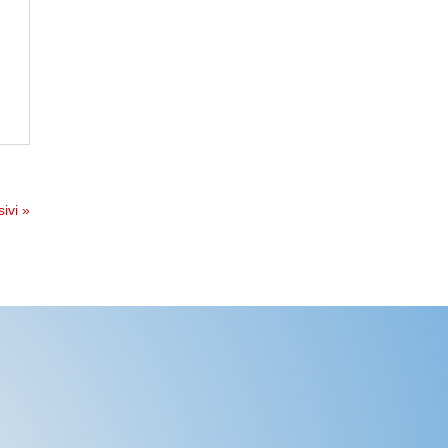
ivi »
s