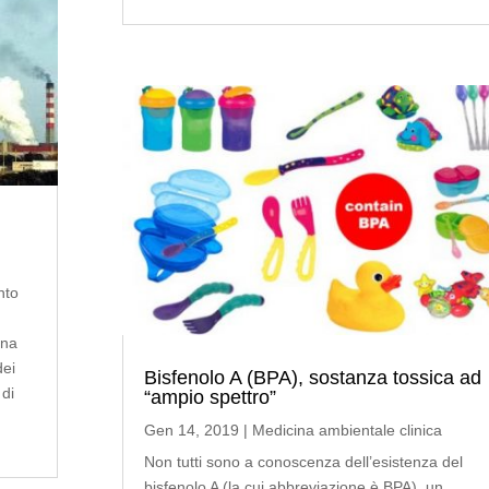
nto
una
dei
Bisfenolo A (BPA), sostanza tossica ad
 di
“ampio spettro”
Gen 14, 2019
|
Medicina ambientale clinica
Non tutti sono a conoscenza dell’esistenza del
bisfenolo A (la cui abbreviazione è BPA), un