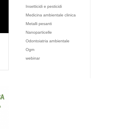
Insetticidi e pesticidi
Medicina ambientale clinica
Metalli pesanti
Nanoparticelle
Odontoiatria ambientale
Ogm
webinar