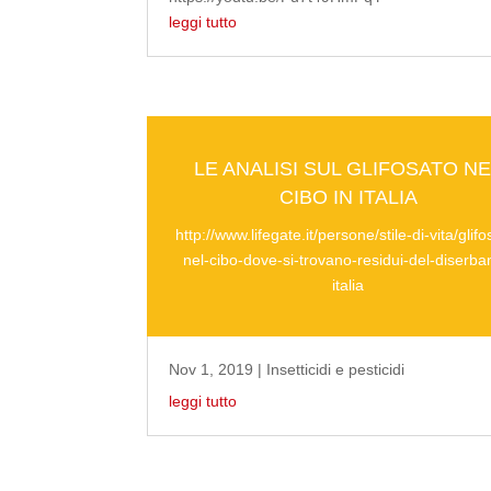
leggi tutto
LE ANALISI SUL GLIFOSATO NE
CIBO IN ITALIA
http://www.lifegate.it/persone/stile-di-vita/glifo
nel-cibo-dove-si-trovano-residui-del-diserba
italia
Nov 1, 2019
|
Insetticidi e pesticidi
leggi tutto